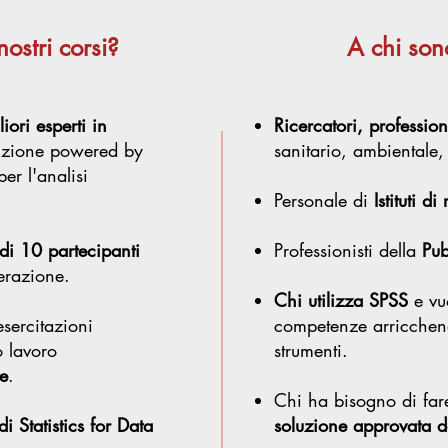
nostri corsi?
A chi sono
liori esperti in
Ricercatori, profession
luzione powered by
sanitario, ambientale
er l'analisi
Personale di
Istituti d
di 10 partecipanti
Professionisti della
Pub
erazione.
Chi utilizza SPSS
e vuo
sercitazioni
competenze arricchend
o lavoro
strumenti.
e
.
Chi ha bisogno di far
di Statistics for Data
soluzione approvata da