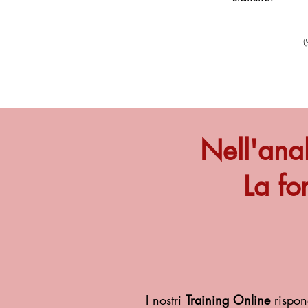
Nell'anal
La fo
I nostri
Training Online
rispon