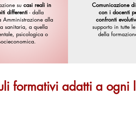
azione su
casi reali in
Comunicazione dir
ti differenti
- dalla
con i docenti p
a Amministrazione alla
confronti evolutiv
ca sanitaria, a quella
supporto in tutte le
ntale, psicologica o
della formazion
socieconomica.
i formativi adatti a ogni l