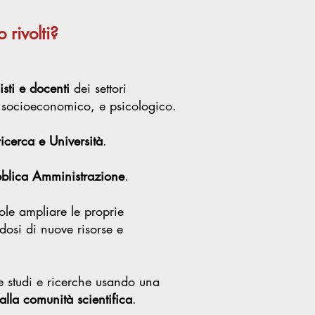
 rivolti?
isti e docenti
dei settori
, socioeconomico, e psicologico.
i ricerca e Università
.
blica Amministrazione
.
le ampliare le proprie
osi di nuove risorse e
e studi e ricerche usando una
lla comunità scientifica
.