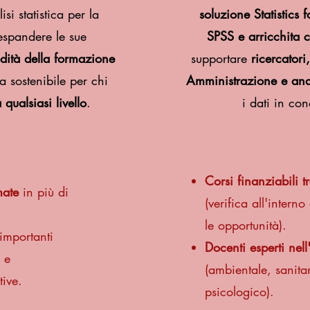
si statistica per la
soluzione Statistics 
espandere le sue
SPSS e arricchita c
ità della formazione
supportare
ricercatori
a sostenibile per chi
Amministrazione e anal
 qualsiasi livello
.
i dati in co
Corsi finanziabili t
mate
in più di
(verifica all'intern
le opportunità).
importanti
Docenti esperti nell'
i e
(ambientale, sanit
ive.
psicologico).